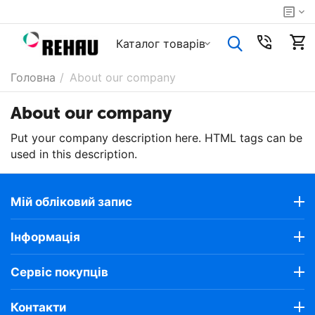
Каталог товарiв
Головна
/
About our company
About our company
Put your company description here. HTML tags can be
used in this description.
Мій обліковий запис
Інформація
Сервіс покупців
Контакти