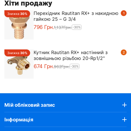
Хіти продажу
Перехідник Rautitan RX+ з накидною
1
Знижка
30%
гайкою 25 – G 3/4
‍796‍
Грн.
1,137
Грн.
-30%
Кутник Rautitan RX+ настінний з
2
Знижка
30%
зовнішньою різьбою 20-Rp1/2"
‍674‍
Грн.
‍962‍
Грн.
-30%
Мій обліковий запис
Інформація