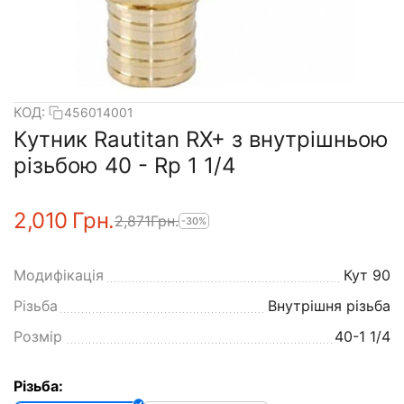
КОД:
456014001
Кутник Rautitan RX+ з внутрішньою
різьбою 40 - Rp 1 1/4
2,010
Грн.
2,871
Грн.
-30%
Модифікація
Кут 90
Різьба
Внутрішня різьба
Розмір
40-1 1/4
Різьба: