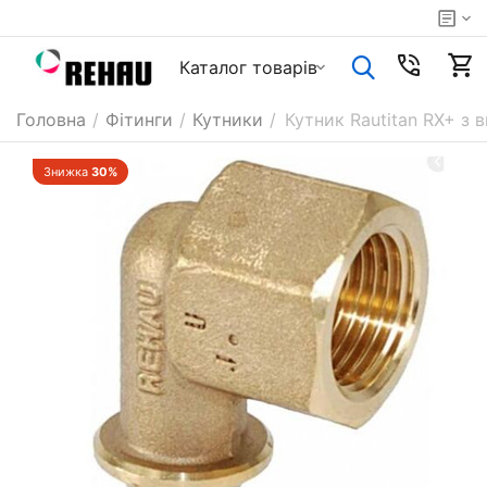
Каталог товарiв
Головна
/
Фітинги
/
Кутники
/
Кутник Rautitan RX+ з 
Знижка
30%