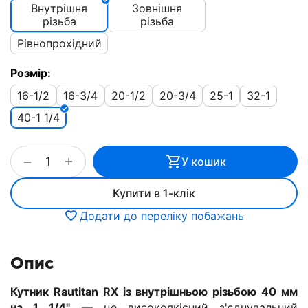
Внутрішня
Зовнішня
різьба
різьба
Рівнопрохідний
Розмір:
16-1/2
16-3/4
20-1/2
20-3/4
25-1
32-1
40-1 1/4
+
−
У кошик
Купити в 1-клік
Додати до переліку побажань
Опис
Кутник Rautitan RX із внутрішньою різьбою 40 мм
на 1 1/4"
— це високоякісний з'єднувальний