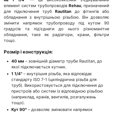
елемент систем трубопроводів
Rehau
, призначений
для підключення труб
Rautitan
до фітингів або
обладнання з внутрішньою різьбою. Він дозволяє
змінити напрямок трубопроводу під кутом 90
градусів та під'єднати до нього різноманітне
обладнання, таке як радіатори, крани, фільтри
тощо.
Розмір і конструкція
:
40 мм
– зовнішній діаметр труби Rautitan, до
якої підключається кутник.
1 1/4"
– внутрішня різьба, яка відповідає
стандарту ISO 7-1 (циліндрична різьба для
труб). Використовується для підключення до
пристроїв або систем із відповідною різьбою
(наприклад, кранів, вентилів, розгалужень
тощо).
Кут 90°
– дозволяє змінювати напрямок