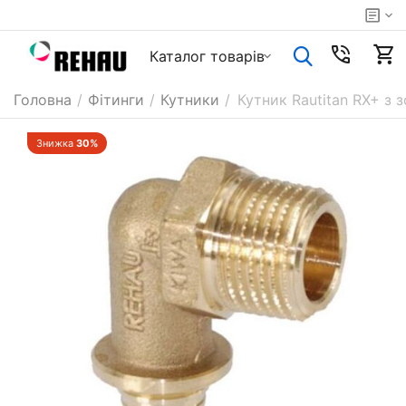
Каталог товарiв
Головна
/
Фітинги
/
Кутники
/
Кутник Rautitan RX+ з 
Знижка
30%