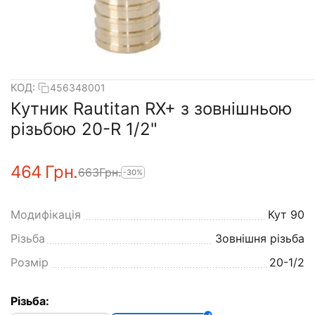
КОД:
456348001
Кутник Rautitan RX+ з зовнішньою
різьбою 20-R 1/2"
‍464‍
Грн.
‍663‍
Грн.
-30%
Модифікація
Кут 90
Різьба
Зовнішня різьба
Розмір
20-1/2
Різьба: