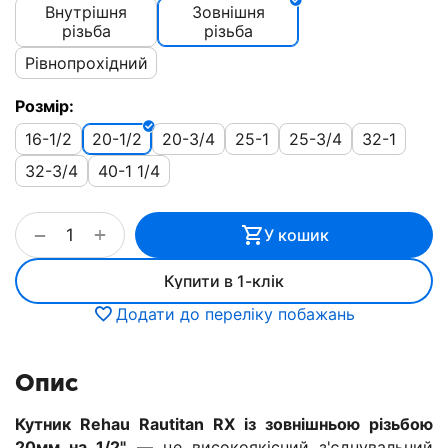
Внутрішня
Зовнішня
різьба
різьба
Рівнопрохідний
Розмір:
16-1/2
20-1/2
20-3/4
25-1
25-3/4
32-1
32-3/4
40-1 1/4
+
−
У кошик
Купити в 1-клік
Додати до переліку побажань
Опис
Кутник Rehau Rautitan RX із зовнішньою різьбою
20мм на 1/2"
— це високоякісний з'єднувальний