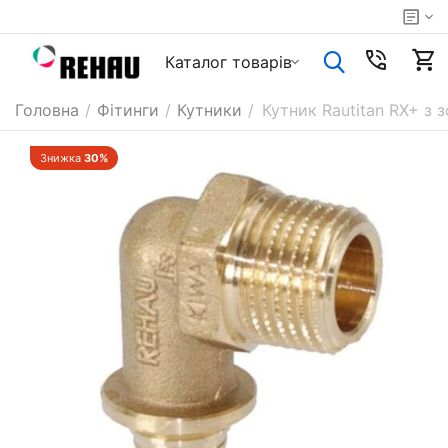
Каталог товарiв
Головна
/
Фітинги
/
Кутники
/
Кутник Rautitan RX+ з 
Знижка
30%