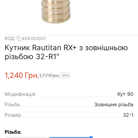
КОД:
456352001
Кутник Rautitan RX+ з зовнішньою
різьбою 32-R1"
1,240
Грн.
1,771
Грн.
-30%
Модифікація
Кут 90
Різьба
Зовнішня різьба
Розмір
32-1
Різьба: