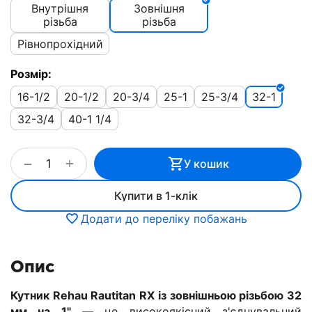
Внутрішня
Зовнішня
різьба
різьба
Рівнопрохідний
Розмір:
16-1/2
20-1/2
20-3/4
25-1
25-3/4
32-1
32-3/4
40-1 1/4
+
−
У кошик
Купити в 1-клік
Додати до переліку побажань
Опис
Кутник Rehau Rautitan RX із зовнішньою різьбою 32
мм на 1"
— це високоякісний з'єднувальний