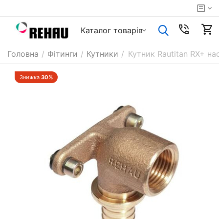
Каталог товарiв
Головна
/
Фітинги
/
Кутники
/
Кутник Rautitan RX+ на
Знижка
30%