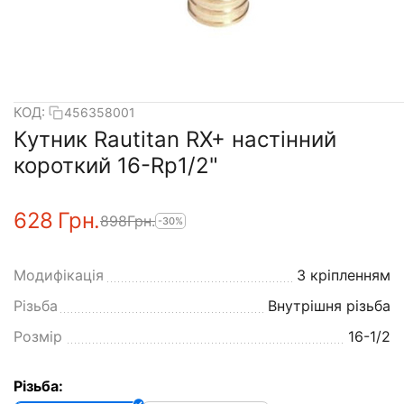
КОД:
456358001
Кутник Rautitan RX+ настінний
короткий 16-Rp1/2"
‍628‍
Грн.
‍898‍
Грн.
-30%
Модифікація
З кріпленням
Різьба
Внутрішня різьба
Розмір
16-1/2
Різьба: