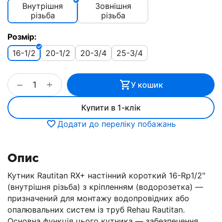
Внутрішня
Зовнішня
різьба
різьба
Розмір:
16-1/2
20-1/2
20-3/4
25-3/4
+
−
У кошик
Купити в 1-клік
Додати до переліку побажань
Опис
Кутник Rautitan RX+ настінний короткий 16-Rp1/2"
(внутрішня різьба) з кріпленням (водорозетка) —
призначений для монтажу водопровідних або
опалювальних систем із труб Rehau Rautitan.
Основна функція цього кутника — забезпечення