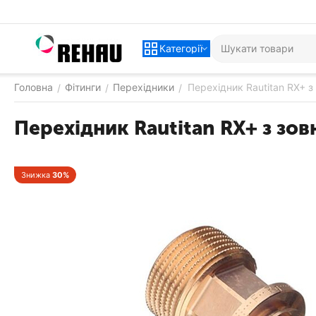
Категорії
Головна
Фітинги
Перехідники
Перехідник Rautitan RX+ з
/
/
/
Перехідник Rautitan RX+ з зов
Знижка
30%