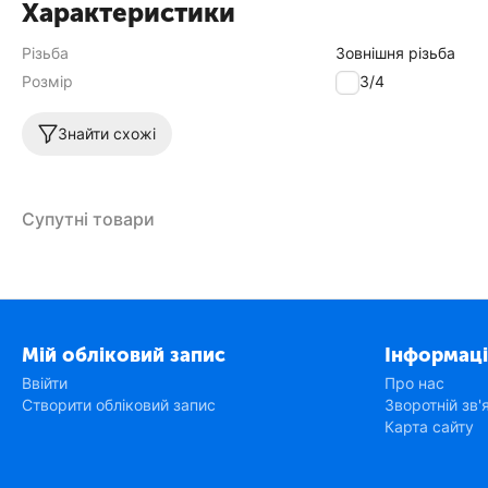
Характеристики
Різьба
Зовнішня різьба
Розмір
16-3/4
Знайти схожі
Супутні товари
Мій обліковий запис
Інформаці
Ввійти
Про нас
Створити обліковий запис
Зворотній зв'
Карта сайту