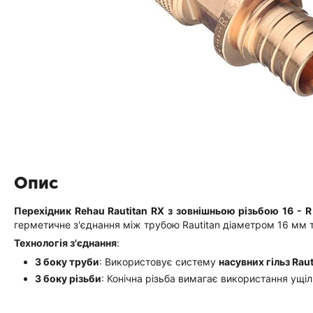
Опис
Перехідник Rehau Rautitan RX з зовнішньою різьбою 16 - R
герметичне з'єднання між трубою Rautitan діаметром 16 мм 
Технологія з'єднання
:
З боку труби
: Використовує систему
насувних гільз Raut
З боку різьби
: Конічна різьба вимагає використання ущі