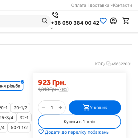
Оплата і доставка
Контакти
+38 050 384 00 42
КОД:
456322001
‍923‍
Грн.
ня різьба
1,318
Грн.
-30%
+
−
У кошик
20-1
20-1/2
25-3/4
32-1
Купити в 1-клік
1/4
50-1 1/2
Додати до переліку побажань