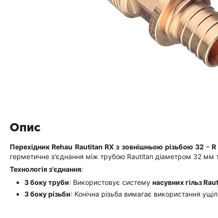
Опис
Перехідник Rehau Rautitan RX з зовнішньою різьбою 32 - R 
герметичне з'єднання між трубою Rautitan діаметром 32 мм 
Технологія з'єднання
:
З боку труби
: Використовує систему
насувних гільз Raut
З боку різьби
: Конічна різьба вимагає використання ущі