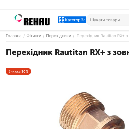
Категорії
Головна
Фітинги
Перехідники
Перехідник Rautitan RX+ з
/
/
/
Перехідник Rautitan RX+ з зов
Знижка
30%