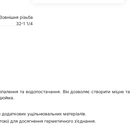
Зовнішня різьба
32-1 1/4
опалення та водопостачання. Він дозволяє створити міцне та
 дюйма.
ня додаткових ущільнювальних матеріалів.
стою) для досягнення герметичного з'єднання.