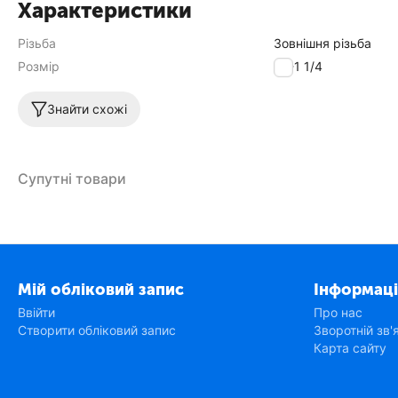
Характеристики
Різьба
Зовнішня різьба
Розмір
32-1 1/4
Знайти схожі
Супутні товари
Мій обліковий запис
Інформаці
Ввійти
Про нас
Створити обліковий запис
Зворотній зв'
Карта сайту