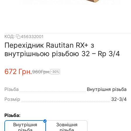
КОД:
456332001
Перехідник Rautitan RX+ з
внутрішньою різьбою 32 – Rp 3/4
‍672‍
Грн.
‍960‍
Грн.
-30%
Різьба
Внутрішня різьба
Розмір
32-3/4
Різьба:
Внутрішня
Зовнішня
різьба
різьба