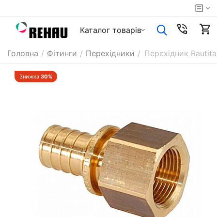
Каталог товарiв
Головна
/
Фітинги
/
Перехідники
/
Перехідник Rautit
Знижка
30%