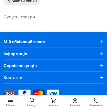
Знайти схожі
Супутні товари
Мій обліковий запис
Інформація
Сервіс покупців
Контакти
‍672‍
Грн.
У кошик
‍960‍
Грн.
Кошик
Акаунт
Контакти
Меню
Пошук