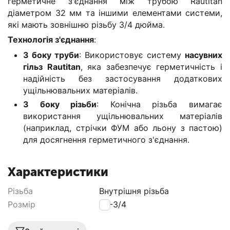
герметичне з'єднання між трубою Rautitan
діаметром 32 мм та іншими елементами системи,
які мають зовнішню різьбу 3/4 дюйма.
Технологія з'єднання
:
З боку труби
: Використовує систему
насувних
гільз Rautitan
, яка забезпечує герметичність і
надійність без застосування додаткових
ущільнювальних матеріалів.
З боку різьби
: Конічна різьба вимагає
використання ущільнювальних матеріалів
(наприклад, стрічки ФУМ або льону з пастою)
для досягнення герметичного з'єднання.
Характеристики
Різьба
Внутрішня різьба
Розмір
32-3/4