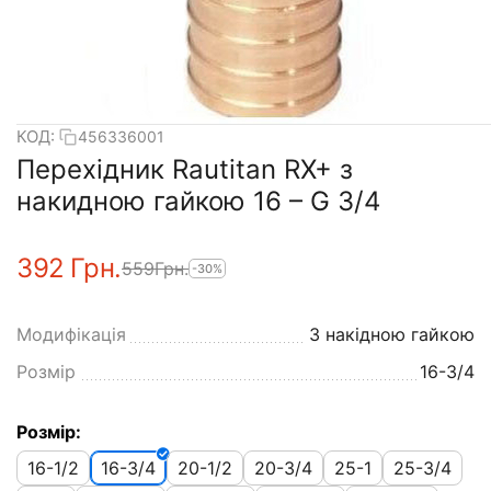
КОД:
456336001
Перехідник Rautitan RX+ з
накидною гайкою 16 – G 3/4
‍392‍
Грн.
‍559‍
Грн.
-30%
Модифікація
З накідною гайкою
Розмір
16-3/4
Розмір:
16-1/2
16-3/4
20-1/2
20-3/4
25-1
25-3/4