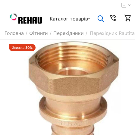
Каталог товарiв
Головна
/
Фітинги
/
Перехідники
/
Перехідник Rautit
Знижка
30%