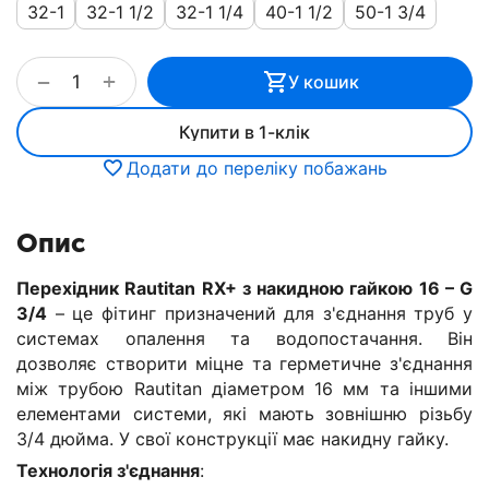
32-1
32-1 1/2
32-1 1/4
40-1 1/2
50-1 3/4
+
−
У кошик
Купити в 1-клік
Додати до переліку побажань
Опис
Перехідник Rautitan RX+ з накидною гайкою 16 – G
3/4
– це фітинг призначений для з'єднання труб у
системах опалення та водопостачання. Він
дозволяє створити міцне та герметичне з'єднання
між трубою Rautitan діаметром 16 мм та іншими
елементами системи, які мають зовнішню різьбу
3/4 дюйма. У свої конструкції має накидну гайку.
Технологія з'єднання
: