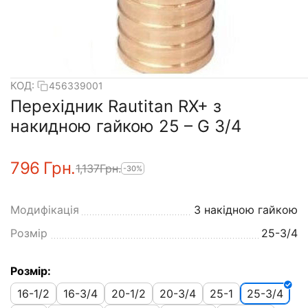
КОД:
456339001
Перехідник Rautitan RX+ з
накидною гайкою 25 – G 3/4
‍796‍
Грн.
1,137
Грн.
-30%
Модифікація
З накідною гайкою
Розмір
25-3/4
Розмір:
16-1/2
16-3/4
20-1/2
20-3/4
25-1
25-3/4