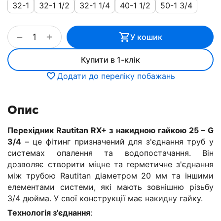
32-1
32-1 1/2
32-1 1/4
40-1 1/2
50-1 3/4
+
−
У кошик
Купити в 1-клік
Додати до переліку побажань
Опис
Перехідник Rautitan RX+ з накидною гайкою 25 – G
3/4
– це фітинг призначений для з'єднання труб у
системах опалення та водопостачання. Він
дозволяє створити міцне та герметичне з'єднання
між трубою Rautitan діаметром 20 мм та іншими
елементами системи, які мають зовнішню різьбу
3/4 дюйма. У свої конструкції має накидну гайку.
Технологія з'єднання
: