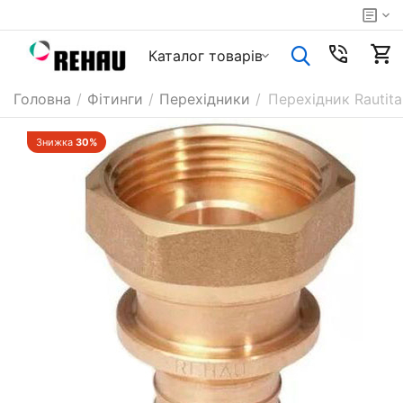
Каталог товарiв
Головна
/
Фітинги
/
Перехідники
/
Перехідник Rautit
Знижка
30%