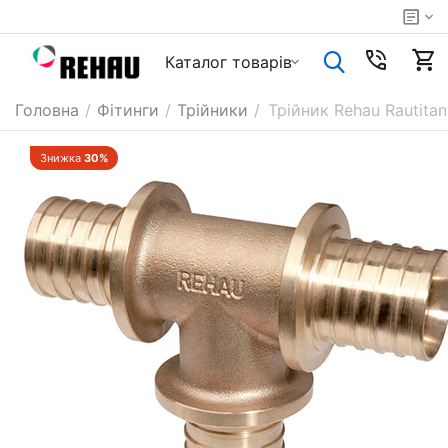
Каталог товарiв
Головна
/
Фітинги
/
Трійники
/
Трійник Rehau Rautita
Знижка
30%