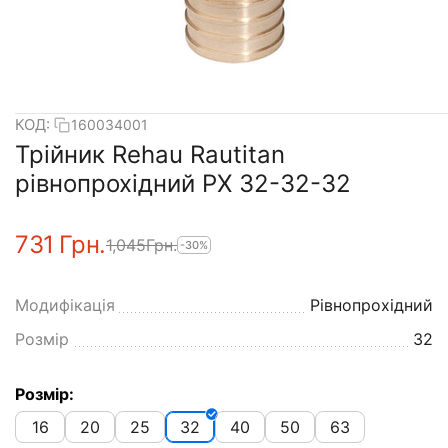
КОД:
160034001
Трійник Rehau Rautitan
рівнопрохідний PX 32-32-32
‍731‍
Грн.
1,045
Грн.
-30%
Модифікація
Рівнопрохідний
Розмір
32
Розмір:
16
20
25
32
40
50
63