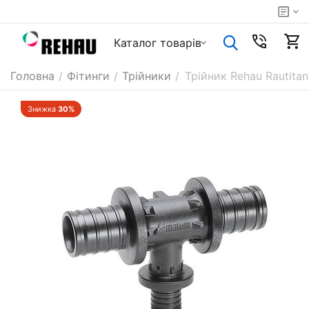
Каталог товарiв
Головна
/
Фітинги
/
Трійники
/
Трійник Rehau Rautita
Знижка
30%