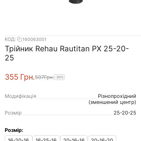
КОД:
160063001
Трійник Rehau Rautitan PX 25-20-
25
‍355‍
Грн.
‍507‍
Грн.
-30%
Модифікація
Різнопрохідний
(зменшений центр)
Розмір
25-20-25
Розмір:
16-20-16
16-25-16
20-16-16
20-16-20