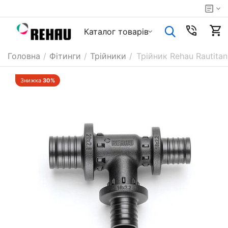
Каталог товарiв
Головна
/
Фітинги
/
Трійники
/
Трійник Rehau Rautitan
Знижка
30%