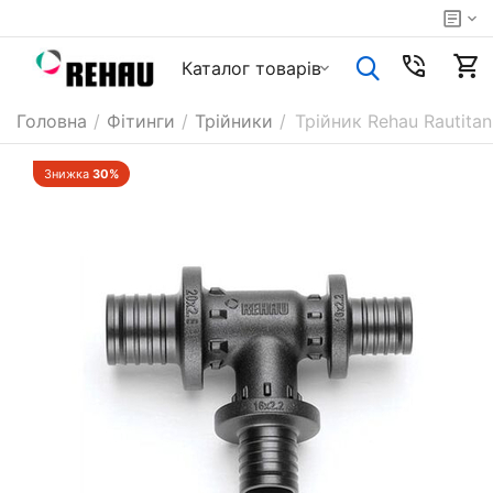
Каталог товарiв
Головна
/
Фітинги
/
Трійники
/
Трійник Rehau Rautita
Знижка
30%