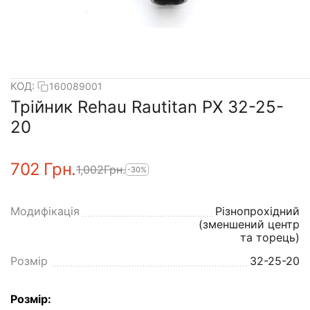
КОД:
160089001
Трійник Rehau Rautitan PX 32-25-
20
‍702‍
Грн.
1,002
Грн.
-30%
Модифікація
Різнопрохідний
(зменшений центр
та торець)
Розмір
32-25-20
Розмір: