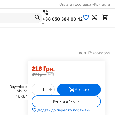
Оплата і доставка
Контакти
+38 050 384 00 42
КОД:
266452003
‍218‍
Грн.
‍311‍
Грн.
-30%
Внутрішня
+
−
У кошик
різьба
16-3/4
Купити в 1-клік
Додати до переліку побажань