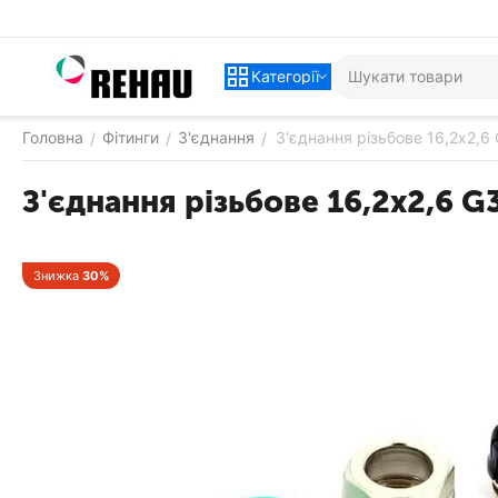
Категорії
Головна
Фітинги
З'єднання
З'єднання різьбове 16,2х2,6
/
/
/
З'єднання різьбове 16,2х2,6 G
Знижка
30%