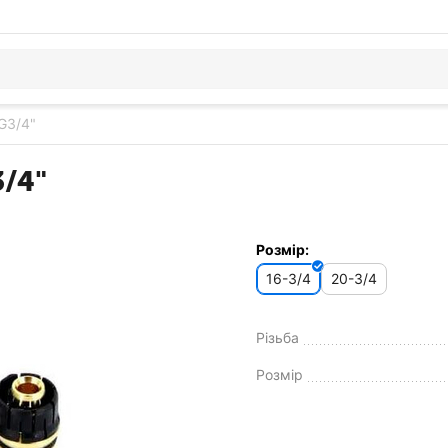
 G3/4"
3/4"
Розмір:
16-3/4
20-3/4
Різьба
Розмір