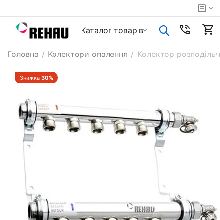
Каталог товарiв
Головна
/
Колектори опалення
/
Колектор розподільч
Знижка
30%